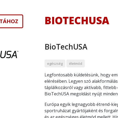
BIOTECHUSA
ISTÁHOZ
BioTechUSA
egészség
életmód
Legfontosabb küldetésünk, hogy embe
elérésében. Legyen szó alakformálásr
táplálkozásról vagy aktívabb, fitteb
BioTechUSA megoldást nyújt minden
Európa egyik legnagyobb étrend-kiegé
sportruházat gyártójaként és forgal
és az egészséges életmód mellett. H