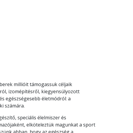
rek millióit támogassuk céljaik
ól, izomépítésről, kiegyensúlyozott
b és egészségesebb életmódról: a
ki számára.
szítő, speciális élelmiszer és
mazójaként, elköteleztük magunkat a sport
iszünk abban, hogy az egészség a