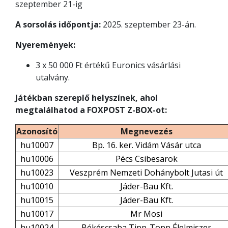
szeptember 21-ig
A sorsolás időpontja:
2025. szeptember 23-án.
Nyeremények:
3 x 50 000 Ft értékű Euronics vásárlási
utalvány.
Játékban szereplő helyszínek, ahol
megtalálhatod a FOXPOST Z-BOX-ot:
Azonosító
Megnevezés
hu10007
Bp. 16. ker. Vidám Vásár utca
hu10006
Pécs Csibesarok
hu10023
Veszprém Nemzeti Dohánybolt Jutasi út
hu10010
Jáder-Bau Kft.
hu10015
Jáder-Bau Kft.
hu10017
Mr Mosi
hu10024
Békéscsaba Tipp-Topp Élelmiszer