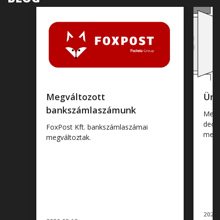
Megváltozott
Ünn
bankszámlaszámunk
Medd
dece
FoxPost Kft. bankszámlaszámai
megé
megváltoztak.
2025.