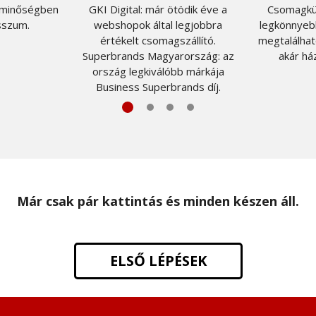
, minőségben
GKI Digital: már ötödik éve a
Csomagkü
sszum.
webshopok által legjobbra
legkönnyeb
értékelt csomagszállító.
megtalálhat
Superbrands Magyarország: az
akár ház
ország legkiválóbb márkája
Business Superbrands díj.
Már csak pár kattintás és minden készen áll.
ELSŐ LÉPÉSEK