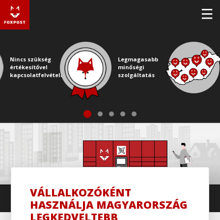
Nincs szükség
Legmagasabb
értékesítővel
minőségi
kapcsolatfelvételre
szolgáltatás
VÁLLALKOZÓKÉNT
HASZNÁLJA MAGYARORSZÁG
LEGKEDVELTEBB