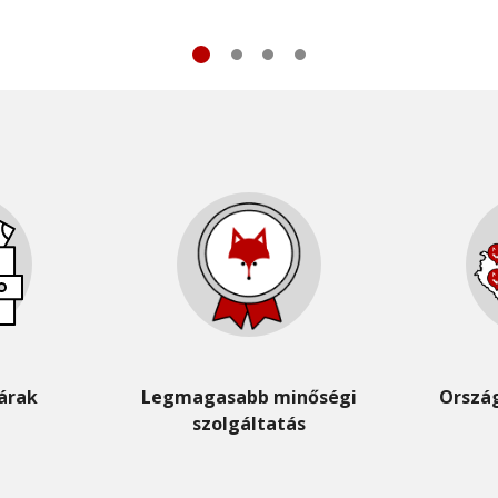
árak
Legmagasabb minőségi
Orszá
szolgáltatás