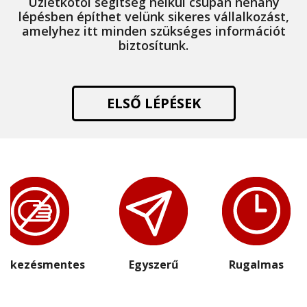
Üzletkötői segítség nélkül csupán néhány
lépésben építhet velünk sikeres vállalkozást,
amelyhez itt minden szükséges információt
biztosítunk.
ELSŐ LÉPÉSEK
intkezésmentes
Egyszerű
Rugalmas