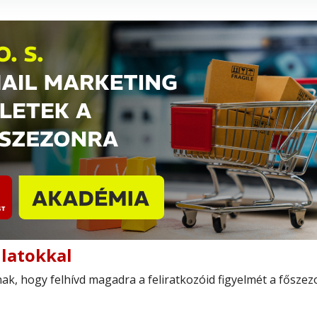
nlatokkal
ak, hogy felhívd magadra a feliratkozóid figyelmét a főszez