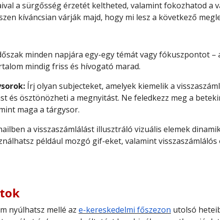
aival a sürgősség érzetét keltheted, valamint fokozhatod a v
szen kíváncsian várják majd, hogy mi lesz a következő megl
ós időszak minden napjára egy-egy témát vagy fókuszpontot – 
talom mindig friss és hívogató marad.
sorok:
Írj olyan subjecteket, amelyek kiemelik a visszaszámlá
st és ösztönözheti a megnyitást. Ne feledkezz meg a beteki
mint maga a tárgysor.
ailben a visszaszámlálást illusztráló vizuális elemek dinam
ználhatsz például mozgó gif-eket, valamint visszaszámlálós
atok
em nyúlhatsz mellé az
e-kereskedelmi főszezon
utolsó heteib