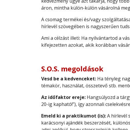
kedvezmény ugye azt takarja, hogy több
áron, mintha külön-külön vásárolná meg
A csomag termékei és/vagy szolgáltatása
hírlevél szövegében is nagyszerűen tudsz
Ami a célzást illeti: Ha nyilvántartod a
kifejezetten azokat, akik korábban vásá
S.O.S. megoldások
Vesd be a kedvenceket:
Ha tényleg nagy
témakör, használat, összetevő stb. ment
Az időfaktor ereje:
Hangsúlyozd a tárgyb
20-ig kapható!”), így azonnali cselekvésr
Emeld ki a praktikumot (is):
A hírlevél
karácsonyi ajándék beszerzését, különös
adni anélkül, hogy stresszelniük kellene.