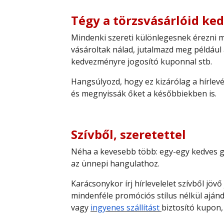
Tégy a törzsvásárlóid ked
Mindenki szereti különlegesnek érezni m
vásároltak nálad, jutalmazd meg például 
kedvezményre jogosító kuponnal stb.
Hangsúlyozd, hogy ez kizárólag a hírlevé
és megnyissák őket a későbbiekben is.
Szívből, szeretettel
Néha a kevesebb több: egy-egy kedves ge
az ünnepi hangulathoz.
Karácsonykor írj hírlevelelet szívből jö
mindenféle promóciós stílus nélkül aján
vagy
ingyenes szállítást
biztosító kupon,