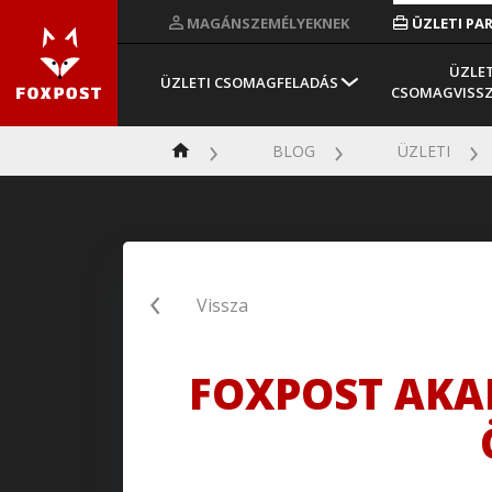
MAGÁNSZEMÉLYEKNEK
ÜZLETI PA
ÜZLET
ÜZLETI CSOMAGFELADÁS
CSOMAGVISS
BLOG
ÜZLETI
Vissza
FOXPOST AKAD