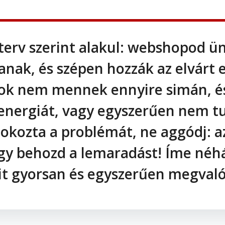
erv szerint alakul: webshopod 
nak, és szépen hozzák az elvárt
lgok nem mennek ennyire simán, é
 energiát, vagy egyszerűen nem tu
 okozta a problémát, ne aggódj: 
ogy behozd a lemaradást! Íme néh
it gyorsan és egyszerűen megvaló