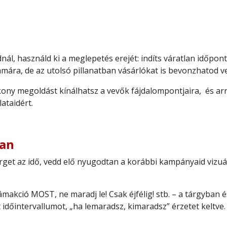
nál, használd ki a meglepetés erejét: indíts váratlan időpo
zámára, de az utolsó pillanatban vásárlókat is bevonzhatod ve
ékony megoldást kínálhatsz a vevők fájdalompontjaira, és 
lataidért.
san
get az idő, vedd elő nyugodtan a korábbi kampányaid vizuáli
ámakció MOST, ne maradj le! Csak éjfélig! stb. – a tárgyban 
időintervallumot, „ha lemaradsz, kimaradsz” érzetet keltve.