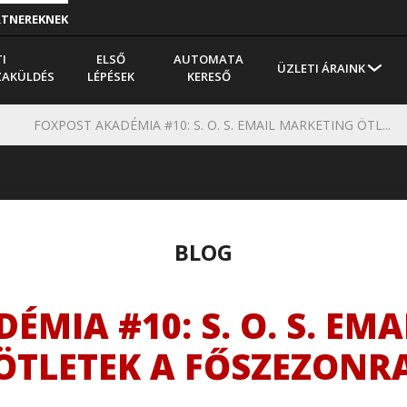
RTNEREKNEK
I
ELSŐ
AUTOMATA
ÜZLETI ÁRAINK
ZAKÜLDÉS
LÉPÉSEK
KERESŐ
FOXPOST AKADÉMIA #10: S. O. S. EMAIL MARKETING ÖTL...
BLOG
ÉMIA #10: S. O. S. EM
ÖTLETEK A FŐSZEZONR