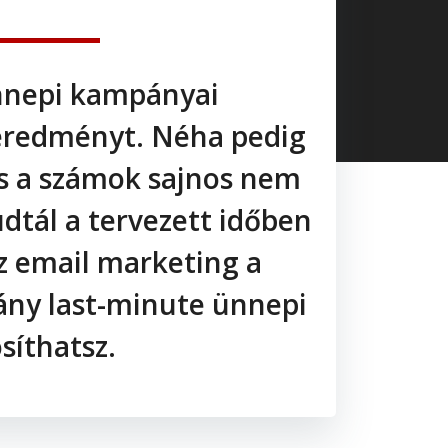
ünnepi kampányai
 eredményt. Néha pedig
s a számok sajnos nem
dtál a tervezett időben
az email marketing a
ány last-minute ünnepi
síthatsz.