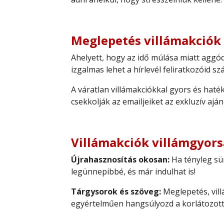
Meglepetés villámakciók
Ahelyett, hogy az idő múlása miatt aggód
izgalmas lehet a hírlevél feliratkozóid s
A váratlan villámakciókkal gyors és hat
csekkolják az emailjeiket az exkluzív aján
Villámakciók villámgyor
Újrahasznosítás okosan:
Ha tényleg sür
legünnepibbé, és már indulhat is!
Tárgysorok és szöveg:
Meglepetés, vill
egyértelműen hangsúlyozd a korlátozott 