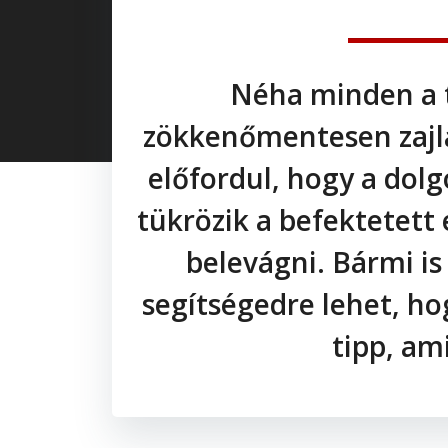
Néha minden a t
zökkenőmentesen zajla
előfordul, hogy a do
tükrözik a befektetett
belevágni. Bármi is
segítségedre lehet, h
tipp, am