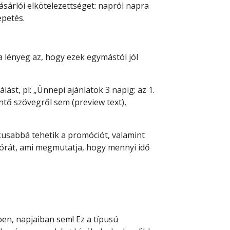
ásárlói elkötelezettséget: napról napra
epetés.
a lényeg az, hogy ezek egymástól jól
lást, pl: „Ünnepi ajánlatok 3 napig: az 1.
ntő szövegről sem (preview text),
ikusabbá tehetik a promóciót, valamint
 órát, ami megmutatja, hogy mennyi idő
en, napjaiban sem! Ez a típusú