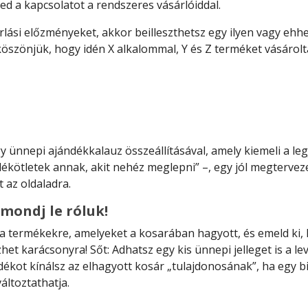
ed a kapcsolatot a rendszeres vásárlóiddal.
lási előzményeket, akkor beilleszthetsz egy ilyen vagy ehhe
öszönjük, hogy idén X alkalommal, Y és Z terméket vásároltá
gy ünnepi ajándékkalauz összeállításával, amely kiemeli a leg
ndékötletek annak, akit nehéz meglepni” –, egy jól megterv
t az oldaladra.
mondj le róluk!
a termékekre, amelyeket a kosarában hagyott, és emeld ki, 
t karácsonyra! Sőt: Adhatsz egy kis ünnepi jelleget is a le
kot kínálsz az elhagyott kosár „tulajdonosának”, ha egy biz
áltoztathatja.