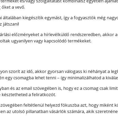
 terméket és/vagy szolgáltatást kombinálsz egyetlen ajánla
 őket a vevő.
i általában kiegészítik egymást, így a fogyasztók még nagy
 játszani!
 vásárlási előzményeket a hírlevélküldő rendszeredben, akkor
roltak ugyanilyen vagy kapcsolódó termékeket.
on szorít az idő, akkor gyorsan válogass ki néhányat a le
én egy csomagba lehet tenni – így minimalizálhatod a kivála
an és az email szövegében is, hogy ez a csomag csak limitál
e késztetheted a feliratkozót.
 szövegében feltétlenül helyezd fókuszba azt, hogy miként 
en az utolsó pillanatban vásárlók számára, akik szeretnén