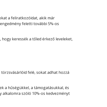
at a feliratkozóidat, akik már
árengedmény feletti további 5%-os
, hogy keressék a tőled érkező leveleket,
törzsvásárlóid felé, sokat adhat hozzá
ltek a hűségükkel, a támogatásukkal, és
egy alkalomra szóló 10%-os kedvezményt