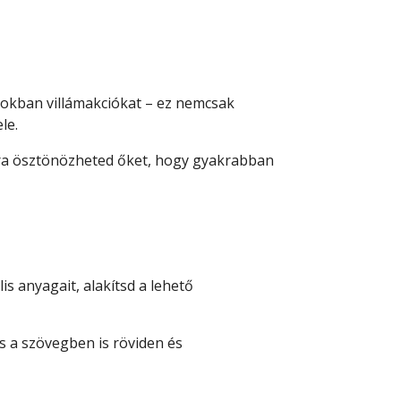
ntokban villámakciókat – ez nemcsak
le.
arra ösztönözheted őket, hogy gyakrabban
s anyagait, alakítsd a lehető
és a szövegben is röviden és