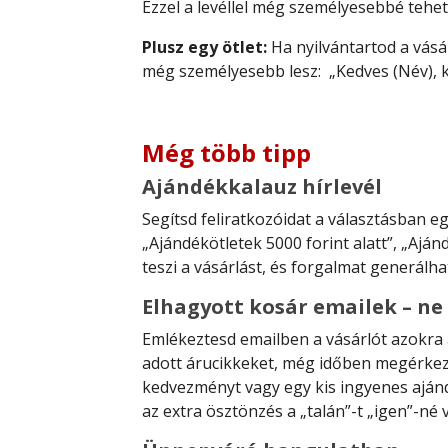
Ezzel a levéllel még személyesebbé tehet
Plusz egy ötlet:
Ha nyilvántartod a vásár
még személyesebb lesz: „Kedves (Név), k
Még több tipp
Ajándékkalauz hírlevél
Segítsd feliratkozóidat a választásban e
„Ajándékötletek 5000 forint alatt”, „Ajá
teszi a vásárlást, és forgalmat generálha
Elhagyott kosár emailek – ne 
Emlékeztesd emailben a vásárlót azokra 
adott árucikkeket, még időben megérkezhe
kedvezményt vagy egy kis ingyenes ajándé
az extra ösztönzés a „talán”-t „igen”-né v