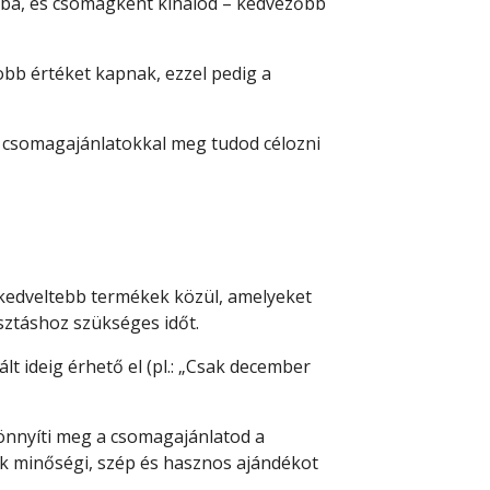
tba, és csomagként kínálod – kedvezőbb
obb értéket kapnak, ezzel pedig a
 a csomagajánlatokkal meg tudod célozni
gkedveltebb termékek közül, amelyeket
sztáshoz szükséges időt.
t ideig érhető el (pl.: „Csak december
könnyíti meg a csomagajánlatod a
ek minőségi, szép és hasznos ajándékot