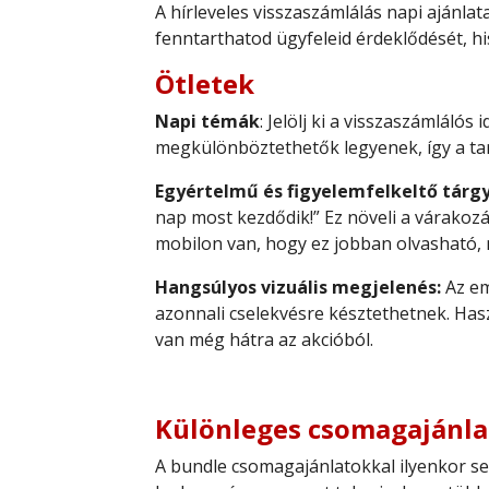
A hírleveles visszaszámlálás napi ajánlat
fenntarthatod ügyfeleid érdeklődését, hi
Ötletek
Napi témák
: Jelölj ki a visszaszámlál
megkülönböztethetők legyenek, így a tar
Egyértelmű és figyelemfelkeltő tárgy
nap most kezdődik!” Ez növeli a várakozá
mobilon van, hogy ez jobban olvasható, 
Hangsúlyos vizuális megjelenés:
Az em
azonnali cselekvésre késztethetnek. Has
van még hátra az akcióból.
Különleges csomagajánl
A bundle csomagajánlatokkal ilyenkor s