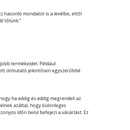
z hasonló mondatot is a levélbe, ettől
l tőlünk.”
jobb termékeidet. Például:
ezett útmutató jelentősen egyszerűbbé
hogy ha eddig és eddig megrendeli az
vélnek azáltal, hogy különleges
onyos időn belül befejezi a vásárlást. Ez