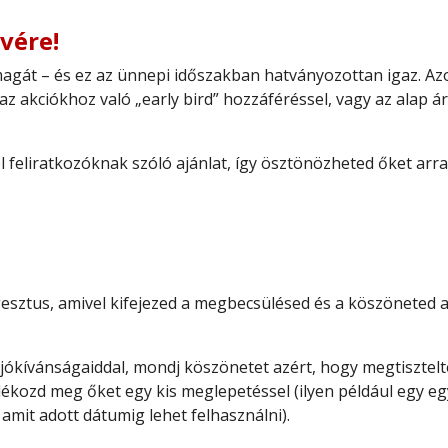
vére!
agát – és ez az ünnepi időszakban hatványozottan igaz. Azok
az akciókhoz való „early bird” hozzáféréssel, vagy az alap 
l feliratkozóknak szóló ajánlat, így ösztönözheted őket arra
sztus, amivel kifejezed a megbecsülésed és a köszöneted a 
vő jókívánságaiddal, mondj köszönetet azért, hogy megtiszte
dékozd meg őket egy kis meglepetéssel (ilyen például egy 
 amit adott dátumig lehet felhasználni).