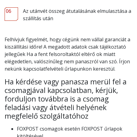
06
Az utánvét összeg átutalásának elmulasztása a
szállítás után
Felhívjuk figyelmét, hogy cégünk nem vállal garanciát a
kiszállítási időre! A megadott adatok csak tájékoztató
jellegűek Ha a fent felsoroltaktól eltérő ok miatt
elégedetlen, valószínűleg nem panaszról van szó. Írjon
nekünk kapcsolatfelvételi űrlapunkon keresztül.
Ha kérdése vagy panasza merül fel a
csomagjával kapcsolatban, kérjük,
forduljon továbbra is a csomag
feladási vagy átvételi helyének
megfelelő szolgáltatóhoz
FOXPOST csomagok esetén FOXPOST űrlapok
kitöltésével,