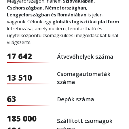
Magyarországon, hanem
Szlovákiában,
Csehországban, Németországban,
Lengyelországban és Romániában
is jelen
vagyunk. Célunk egy
globális logisztikai platform
létrehozása, amely modern, fenntartható és
ügyfélközpontú csomagküldési megoldásokat kínál
világszerte.
17 642
Átvevőhelyek száma
Csomagautomaták
13 510
száma
63
Depók száma
185 000
Szállított csomagok
száma