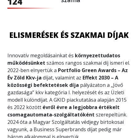
124
ELISMERÉSEK ÉS SZAKMAI DÍJAK
Innovatív megoldásainkat és
környezettudatos
működésünket
számos rangos szakmai díj ismeri el.
2022-ben elnyertük a
Portfolio Green Awards – Az
Év Zöld Kkv-ja
díjat, valamint az
Effekt 2030 – A
közösségi befektetések díja
pályázaton a „Jövő
gazdasága” kkv kategória I. helyezését és az Üzleti
modell különdíjat. A GKID piackutatása alapján 2015
és 2022 között
évről évre a legjobbra értékelt
csomagautomata-szolgáltatóként
szerepeltünk.
2024 óta a Magyar Szolgáltatás védjegy birtokosai
vagyunk, a Business Superbrands díjat pedig már
három alkalommal is elnyertük.