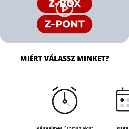
MIÉRT VÁLASSZ MINKET?
Kényelmes
Csomagjaidat
Ruga