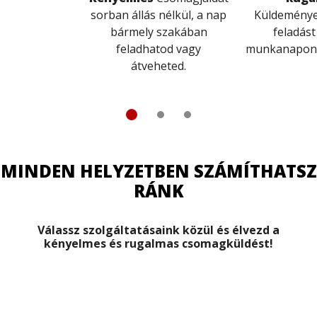
sorban állás nélkül, a nap
Küldeménye
bármely szakában
feladást
feladhatod vagy
munkanapon 
átveheted.
MINDEN HELYZETBEN SZÁMÍTHATSZ
RÁNK
Válassz szolgáltatásaink közül és élvezd a
kényelmes és rugalmas csomagküldést!