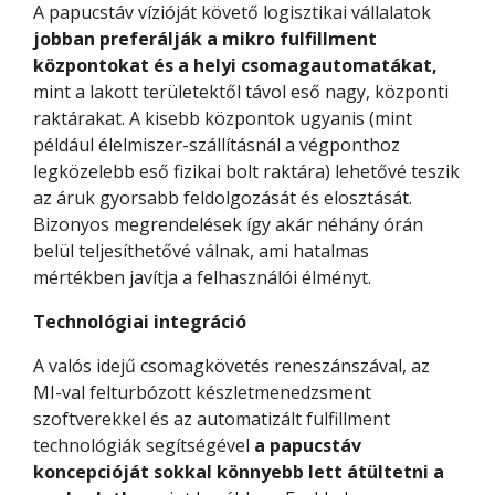
A papucstáv vízióját követő logisztikai vállalatok
jobban preferálják a mikro fulfillment
központokat és a helyi csomagautomatákat,
mint a lakott területektől távol eső nagy, központi
raktárakat. A kisebb központok ugyanis (mint
például élelmiszer-szállításnál a végponthoz
legközelebb eső fizikai bolt raktára) lehetővé teszik
az áruk gyorsabb feldolgozását és elosztását.
Bizonyos megrendelések így akár néhány órán
belül teljesíthetővé válnak, ami hatalmas
mértékben javítja a felhasználói élményt.
Technológiai integráció
A valós idejű csomagkövetés reneszánszával, az
MI-val felturbózott készletmenedzsment
szoftverekkel és az automatizált fulfillment
technológiák segítségével
a papucstáv
koncepcióját sokkal könnyebb lett átültetni a