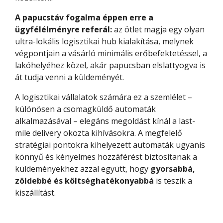
A papucstáv fogalma éppen erre a
ügyfélélményre referál:
az ötlet magja egy olyan
ultra-lokális logisztikai hub kialakítása, melynek
végpontjain a vásárló minimális erőbefektetéssel, a
lakóhelyéhez közel, akár papucsban elslattyogva is
át tudja venni a küldeményét.
A logisztikai vállalatok számára ez a szemlélet –
különösen a csomagküldő automaták
alkalmazásával – elegáns megoldást kínál a last-
mile delivery okozta kihívásokra. A megfelelő
stratégiai pontokra kihelyezett automaták ugyanis
könnyű és kényelmes hozzáférést biztosítanak a
küldeményekhez azzal együtt, hogy
gyorsabbá,
zöldebbé és költséghatékonyabbá
is teszik a
kiszállítást.