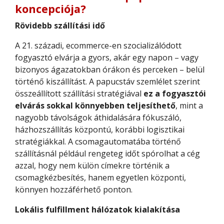
koncepciója?
Rövidebb szállítási idő
A 21. századi, ecommerce-en szocializálódott
fogyasztó elvárja a gyors, akár egy napon – vagy
bizonyos ágazatokban órákon és perceken – belül
történő kiszállítást. A papucstáv szemlélet szerint
összeállított szállítási stratégiával
ez a fogyasztói
elvárás sokkal könnyebben teljesíthető
, mint a
nagyobb távolságok áthidalására fókuszáló,
házhozszállítás központú, korábbi logisztikai
stratégiákkal. A csomagautomatába történő
szállításnál például rengeteg időt spórolhat a cég
azzal, hogy nem külön címekre történik a
csomagkézbesítés, hanem egyetlen központi,
könnyen hozzáférhető ponton.
Lokális fulfillment hálózatok kialakítása