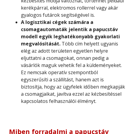
kézbesítés módja változhat, történhet például
kerékpárral, elektromos rollerrel vagy akár
gyalogos futárok segítségével is.
A logisztikai cégek számára a
csomagautomaták jelentik a papucstáv
modell egyik leghatékonyabb gyakorlati
megvalósítását.
Több cím helyett ugyanis
elég az adott területen egyetlen helyre
eljuttatni a csomagokat, onnan pedig a
vásárlók maguk vehetik fel a küldeményeket.
Ez nemcsak operatív szempontból
egyszerűsíti a szállítást, hanem azt is
biztosítja, hogy az ügyfelek időben megkapják
a csomagjaikat, javítva ezzel az kézbesítéssel
kapcsolatos felhasználói élményt.
Miben forradalmi a papucstáv