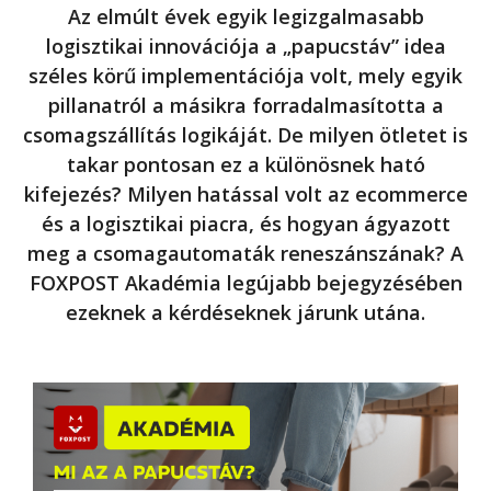
Az elmúlt évek egyik legizgalmasabb
logisztikai innovációja a „papucstáv” idea
széles körű implementációja volt, mely egyik
pillanatról a másikra forradalmasította a
csomagszállítás logikáját. De milyen ötletet is
takar pontosan ez a különösnek ható
kifejezés? Milyen hatással volt az ecommerce
és a logisztikai piacra, és hogyan ágyazott
meg a csomagautomaták reneszánszának? A
FOXPOST Akadémia legújabb bejegyzésében
ezeknek a kérdéseknek járunk utána.