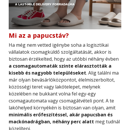
Mi az a papucstáv?
Ha még nem vetted igénybe soha a logisztikai
vállalatok csomagküldő szolgáltatását, akkor is
biztosan érzékelted, hogy az utóbbi néhány évben
a csomagautomaták szinte elárasztották a
kisebb és nagyobb településeket
. Alig találni ma
már olyan bevásárlóközpontot, élelmiszerboltot,
közösségi teret vagy lakótelepet, melynek
közelében ne bukkant volna fel egy-egy
csomagautomata vagy csomagátvételi pont. A te
lakóhelyed környékén is biztosan van olyan, amit
minimális erőfeszítéssel, akár papucsban és
mackónadrágban, néhány perc alatt
meg tudnál
közelíteni.