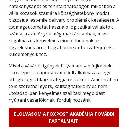
hatékonyságot és fenntarthatóságot, miközben a
vállalkozások számára költséghatékony módot
biztosít a last-mile delivery problémák kezelésére. A
csomagautomatát használó logisztikai vállalatok
számára az előnyök még markánsabbak, mivel
rugalmas és kényelmes módot kínálnak az
ügyfeleknek arra, hogy bármikor hozzáférjenek a
küldeményeikhez.
Mivel a vásárlói igények folyamatosan fejlődnek,
okos lépés a papucstáv modell alkalmazása egy
átfogó logisztikai stratégia részeként. Amennyiben
te is szeretnél gyors, költséghatékony és nem
utolsósorban kényelmes szállítási megoldást
nyújtani vásárlóidnak, fordulj hozzánk!
ELOLVASOM A FOXPOST AKADÉMIA TOVÁBBI
TARTALMAIT!