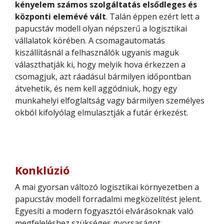
kényelem számos szolgáltatás elsődleges és
központi elemévé vált
. Talán éppen ezért lett a
papucstáv modell olyan népszerű a logisztikai
vállalatok körében. A csomagautomatás
kiszállításnál a felhasználók ugyanis maguk
választhatják ki, hogy melyik hova érkezzen a
csomagjuk, azt ráadásul bármilyen időpontban
átvehetik, és nem kell aggódniuk, hogy egy
munkahelyi elfoglaltság vagy bármilyen személyes
okból kifolyólag elmulasztják a futár érkezést.
Konklúzió
A mai gyorsan változó logisztikai környezetben a
papucstáv modell forradalmi megközelítést jelent.
Egyesíti a modern fogyasztói elvárásoknak való
megfeleléshez szükséges gyorsaságot,