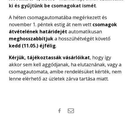
ki és gyűjtünk be csomagokat ismét
.
A héten csomagautomatába megérkezett és
november 1. péntek estig át nem vett
csomagok
átvételének határidejét
automatikusan
meghosszabbítjuk
a hosszúhétvégét követő
kedd (11.05.) éjfélig
.
Kérjük, tájékoztassák vásárlóikat
, hogy így
akkor sem kell aggódjanak, ha elutaznának, vagy a
csomagautomata, amibe rendelésüket kérték, nem
lenne elérhető az üzletek zárva tartása miatt.