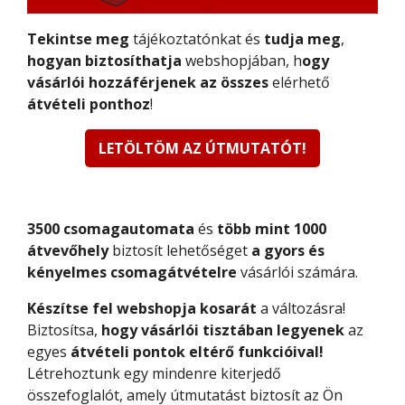
Tekintse meg
tájékoztatónkat és
tudja meg
,
hogyan biztosíthatja
webshopjában, h
ogy
vásárlói hozzáférjenek az összes
elérhető
átvételi ponthoz
!
LETÖLTÖM AZ ÚTMUTATÓT!
3500 csomagautomata
és
több mint 1000
átvevőhely
biztosít lehetőséget
a gyors és
kényelmes csomagátvételre
vásárlói számára.
Készítse fel webshopja kosarát
a változásra!
Biztosítsa,
hogy vásárlói tisztában legyenek
az
egyes
átvételi pontok eltérő funkcióival!
Létrehoztunk egy mindenre kiterjedő
összefoglalót, amely útmutatást biztosít az Ön