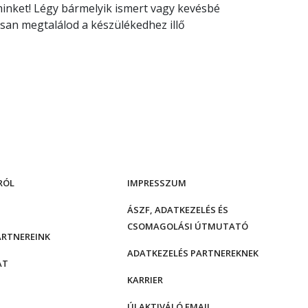
 minket! Légy bármelyik ismert vagy kevésbé
san megtalálod a készülékedhez illő
RÓL
IMPRESSZUM
ÁSZF, ADATKEZELÉS ÉS
CSOMAGOLÁSI ÚTMUTATÓ
ARTNEREINK
ADATKEZELÉS PARTNEREKNEK
AT
KARRIER
ÚJ AKTIVÁLÓ EMAIL