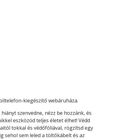
ltelefon-kiegészítő webáruháza.
 hiányt szenvedne, nézz be hozzánk, és
kkel eszközöd teljes életet élhet! Védd
ól tokkal és védőfóliával, rögzítsd egy
ig sehol sem leled a töltőkábelt és az