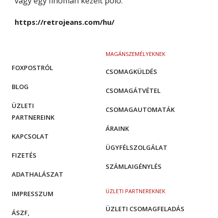
vagy egy finoman kezelt póló.
https://retrojeans.com/hu/
MAGÁNSZEMÉLYEKNEK
FOXPOSTRÓL
CSOMAGKÜLDÉS
BLOG
CSOMAGÁTVÉTEL
ÜZLETI
CSOMAGAUTOMATÁK
PARTNEREINK
ÁRAINK
KAPCSOLAT
ÜGYFÉLSZOLGÁLAT
FIZETÉS
SZÁMLAIGÉNYLÉS
ADATHALÁSZAT
ÜZLETI PARTNEREKNEK
IMPRESSZUM
ÜZLETI CSOMAGFELADÁS
ÁSZF,