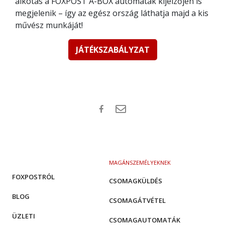
alkotás a FOXPOST A-BOX automaták kijelzőjén is
megjelenik – így az egész ország láthatja majd a kis
művész munkáját!
JÁTÉKSZABÁLYZAT
MAGÁNSZEMÉLYEKNEK
FOXPOSTRÓL
CSOMAGKÜLDÉS
BLOG
CSOMAGÁTVÉTEL
ÜZLETI
CSOMAGAUTOMATÁK