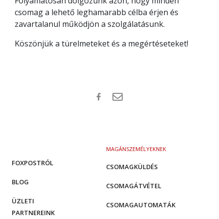
Folyamatosan dolgozunk azon, hogy minden
csomag a lehető leghamarabb célba érjen és
zavartalanul működjön a szolgálatásunk.
Köszönjük a türelmeteket és a megértéseteket!
MAGÁNSZEMÉLYEKNEK
FOXPOSTRÓL
CSOMAGKÜLDÉS
BLOG
CSOMAGÁTVÉTEL
ÜZLETI
CSOMAGAUTOMATÁK
PARTNEREINK