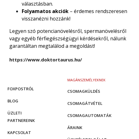
választásban.
Folyamatos akciók
– érdemes rendszeresen
visszanézni hozzánk!
Legyen szó potencianövelésről, spermanövelésről
vagy egyéb férfiegészségügyi kérdésekről, nálunk
garantáltan megtalálod a megoldást!
https://www.doktortaurus.hu/
MAGÁNSZEMÉLYEKNEK
FOXPOSTRÓL
CSOMAGKÜLDÉS
BLOG
CSOMAGÁTVÉTEL
ÜZLETI
CSOMAGAUTOMATÁK
PARTNEREINK
ÁRAINK
KAPCSOLAT