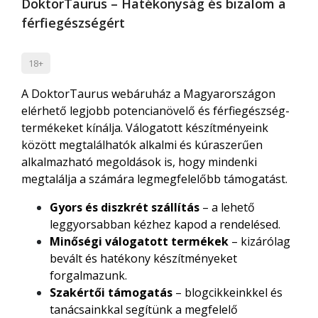
DoktorTaurus – Hatékonyság és bizalom a
férfiegészségért
18+
A DoktorTaurus webáruház a Magyarországon
elérhető legjobb potencianövelő és férfiegészség-
termékeket kínálja. Válogatott készítményeink
között megtalálhatók alkalmi és kúraszerűen
alkalmazható megoldások is, hogy mindenki
megtalálja a számára legmegfelelőbb támogatást.
Gyors és diszkrét szállítás
– a lehető
leggyorsabban kézhez kapod a rendelésed.
Minőségi válogatott termékek
– kizárólag
bevált és hatékony készítményeket
forgalmazunk.
Szakértői támogatás
– blogcikkeinkkel és
tanácsainkkal segítünk a megfelelő