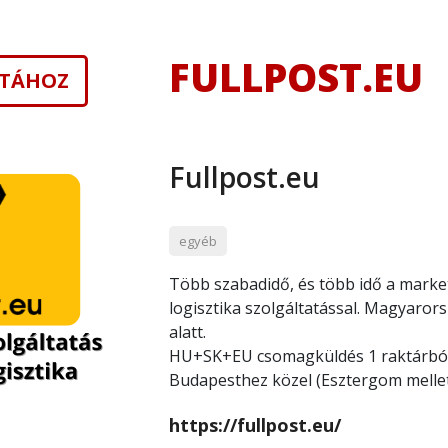
FULLPOST.EU
ISTÁHOZ
Fullpost.eu
egyéb
Több szabadidő, és több idő a market
logisztika szolgáltatással. Magyaror
alatt.
HU+SK+EU csomagküldés 1 raktárból
Budapesthez közel (Esztergom mellett
https://fullpost.eu/