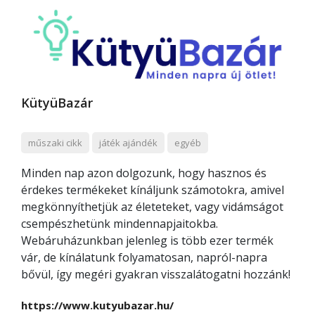
KütyüBazár
műszaki cikk
játék ajándék
egyéb
Minden nap azon dolgozunk, hogy hasznos és
érdekes termékeket kínáljunk számotokra, amivel
megkönnyíthetjük az életeteket, vagy vidámságot
csempészhetünk mindennapjaitokba.
Webáruházunkban jelenleg is több ezer termék
vár, de kínálatunk folyamatosan, napról-napra
bővül, így megéri gyakran visszalátogatni hozzánk!
https://www.kutyubazar.hu/