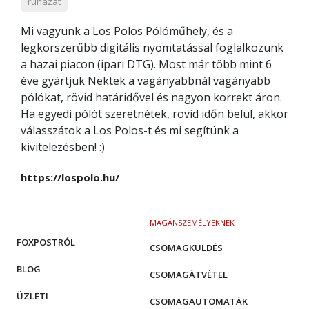
ruházat
Mi vagyunk a Los Polos Pólóműhely, és a
legkorszerűbb digitális nyomtatással foglalkozunk
a hazai piacon (ipari DTG). Most már több mint 6
éve gyártjuk Nektek a vagányabbnál vagányabb
pólókat, rövid határidővel és nagyon korrekt áron.
Ha egyedi pólót szeretnétek, rövid időn belül, akkor
válasszátok a Los Polos-t és mi segítünk a
kivitelezésben! :)
https://lospolo.hu/
MAGÁNSZEMÉLYEKNEK
FOXPOSTRÓL
CSOMAGKÜLDÉS
BLOG
CSOMAGÁTVÉTEL
ÜZLETI
CSOMAGAUTOMATÁK