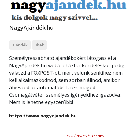
NagyAjándék.hu
ajándék
játék
Személyreszabható ajándékokért látogass el a
NagyAjándék.hu webáruházba! Rendeléskor pedig
válaszd a FOXPOST-ot, mert velünk senkihez nem
kell alkalmazkodnod, sem sorban állnod, amikor
átveszed az automatából a csomagod.
Csomagátvétel, személyes igényeidhez igazodva.
Nem is lehetne egyszerűbb!
https://www.nagyajandek.hu
MAGÁNSZEMÉLYEKNEK