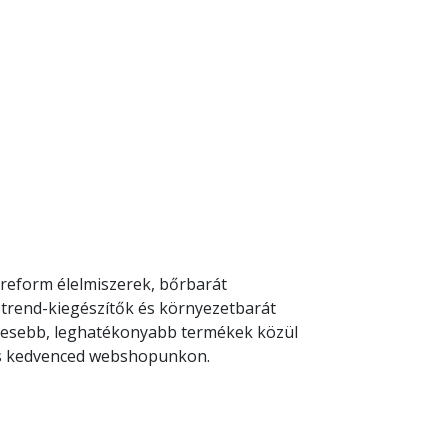
reform élelmiszerek, bőrbarát
rend-kiegészítők és környezetbarát
zetesebb, leghatékonyabb termékek közül
es kedvenced webshopunkon.