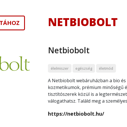
NETBIOBOLT
ISTÁHOZ
Netbiobolt
élelmiszer
egészség
életmód
A Netbiobolt webáruházban a bio és 
kozmetikumok, prémium minőségű ét
tisztítószerek közül is a legtermés
válogathatsz. Találd meg a személy
https://netbiobolt.hu/