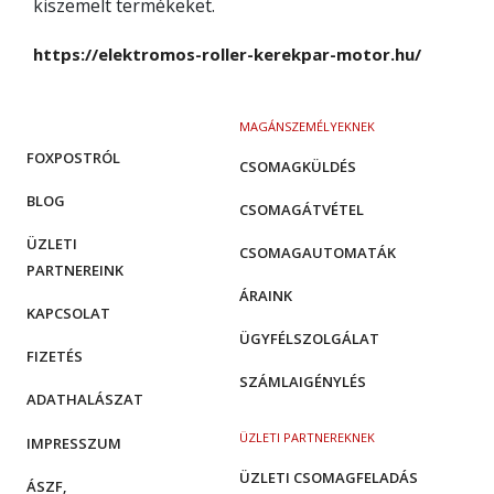
kiszemelt termékeket.
https://elektromos-roller-kerekpar-motor.hu/
MAGÁNSZEMÉLYEKNEK
FOXPOSTRÓL
CSOMAGKÜLDÉS
BLOG
CSOMAGÁTVÉTEL
ÜZLETI
CSOMAGAUTOMATÁK
PARTNEREINK
ÁRAINK
KAPCSOLAT
ÜGYFÉLSZOLGÁLAT
FIZETÉS
SZÁMLAIGÉNYLÉS
ADATHALÁSZAT
ÜZLETI PARTNEREKNEK
IMPRESSZUM
ÜZLETI CSOMAGFELADÁS
ÁSZF,