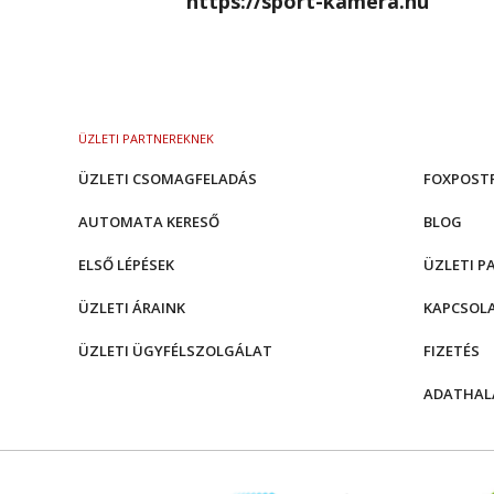
https://sport-kamera.hu
ÜZLETI PARTNEREKNEK
ÜZLETI CSOMAGFELADÁS
FOXPOST
AUTOMATA KERESŐ
BLOG
ELSŐ LÉPÉSEK
ÜZLETI P
ÜZLETI ÁRAINK
KAPCSOL
ÜZLETI ÜGYFÉLSZOLGÁLAT
FIZETÉS
ADATHAL