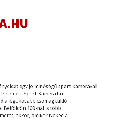
A.HU
nyeidet egy jó minőségű sport-kamerával!
delheted a Sport-Kamera.hu
ízd a legokosabb csomagküldő
. Belföldön 100-nál is több
merát, akkor, amikor Neked a