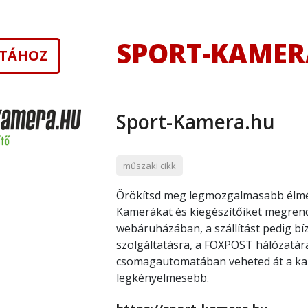
SPORT-KAMER
ISTÁHOZ
Sport-Kamera.hu
műszaki cikk
Örökítsd meg legmozgalmasabb élmé
Kamerákat és kiegészítőiket megren
webáruházában, a szállítást pedig b
szolgáltatásra, a FOXPOST hálózatára
csomagautomatában veheted át a ka
legkényelmesebb.