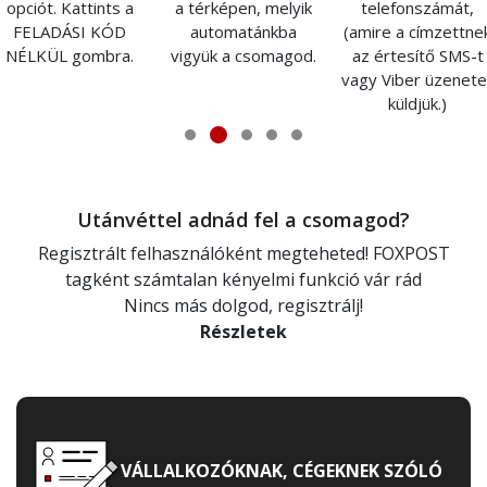
opciót. Kattints a
a térképen, melyik
telefonszámát,
FELADÁSI KÓD
automatánkba
(amire a címzettne
NÉLKÜL gombra.
vigyük a csomagod.
az értesítő SMS-t
vagy Viber üzenete
küldjük.)
Utánvéttel adnád fel a csomagod?
Regisztrált felhasználóként megteheted! FOXPOST
tagként számtalan kényelmi funkció vár rád
Nincs más dolgod, regisztrálj!
Részletek
VÁLLALKOZÓKNAK, CÉGEKNEK SZÓLÓ