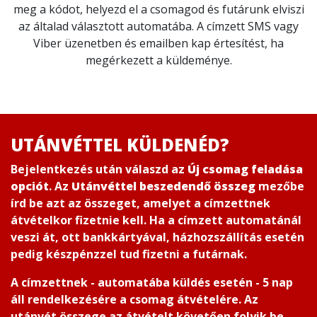
meg a kódot, helyezd el a csomagod és futárunk elviszi
az általad választott automatába. A címzett SMS vagy
Viber üzenetben és emailben kap értesítést, ha
megérkezett a küldeménye.
UTÁNVÉTTEL KÜLDENÉD?
Bejelentkezés után válaszd az
Új csomag feladása
opciót
. Az
Utánvéttel beszedendő összeg
mezőbe
írd be azt az összeget, amelyet a címzettnek
átvételkor fizetnie kell. Ha a címzett automatánál
veszi át, ott bankkártyával, házhozszállítás esetén
pedig készpénzzel tud fizetni a futárnak.
A címzettnek - automatába küldés esetén - 5 nap
áll rendelkezésére a csomag átvételére. Az
utánvét összege az átvételt követően folyik be