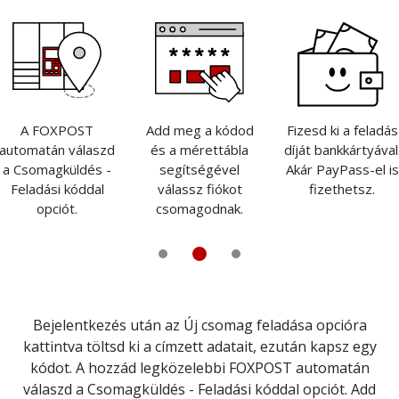
A FOXPOST
Add meg a kódod
Fizesd ki a feladás
automatán válaszd
és a mérettábla
díját bankkártyával
a Csomagküldés -
segítségével
Akár PayPass-el is
Feladási kóddal
válassz fiókot
fizethetsz.
opciót.
csomagodnak.
Bejelentkezés után az Új csomag feladása opcióra
kattintva töltsd ki a címzett adatait, ezután kapsz egy
kódot. A hozzád legközelebbi FOXPOST automatán
válaszd a Csomagküldés - Feladási kóddal opciót. Add