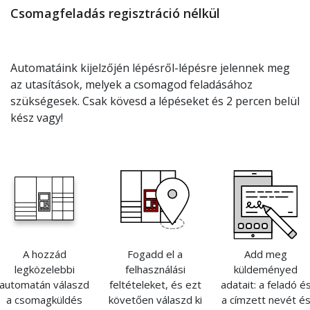
Csomagfeladás regisztráció nélkül
Automatáink kijelzőjén lépésről-lépésre jelennek meg
az utasítások, melyek a csomagod feladásához
szükségesek. Csak kövesd a lépéseket és 2 percen belül
kész vagy!
A hozzád
Fogadd el a
Add meg
legközelebbi
felhasználási
küldeményed
automatán válaszd
feltételeket, és ezt
adatait: a feladó é
a csomagküldés
követően válaszd ki
a címzett nevét é